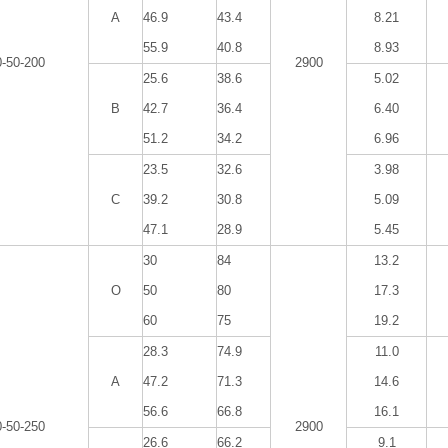
A
46.9
43.4
8.21
55.9
40.8
8.93
0-50-200
2900
25.6
38.6
5.02
B
42.7
36.4
6.40
51.2
34.2
6.96
23.5
32.6
3.98
C
39.2
30.8
5.09
47.1
28.9
5.45
30
84
13.2
O
50
80
17.3
60
75
19.2
28.3
74.9
11.0
A
47.2
71.3
14.6
56.6
66.8
16.1
0-50-250
2900
26.6
66.2
9.1