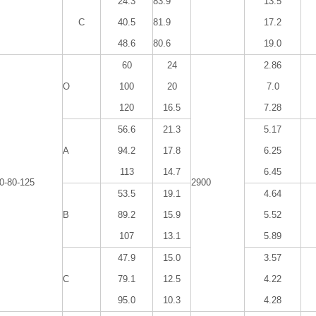
24.3
83.9
13.5
C
40.5
81.9
17.2
48.6
80.6
19.0
60
24
2.86
O
100
20
7.0
120
16.5
7.28
56.6
21.3
5.17
A
94.2
17.8
6.25
113
14.7
6.45
0-80-125
2900
53.5
19.1
4.64
B
89.2
15.9
5.52
107
13.1
5.89
47.9
15.0
3.57
C
79.1
12.5
4.22
95.0
10.3
4.28