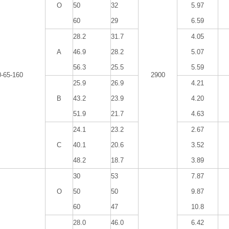
O
50
32
5.97
60
29
6.59
28.2
31.7
4.05
A
46.9
28.2
5.07
56.3
25.5
5.59
0-65-160
2900
25.9
26.9
4.21
B
43.2
23.9
4.20
51.9
21.7
4.63
24.1
23.2
2.67
C
40.1
20.6
3.52
48.2
18.7
3.89
30
53
7.87
O
50
50
9.87
60
47
10.8
28.0
46.0
6.42