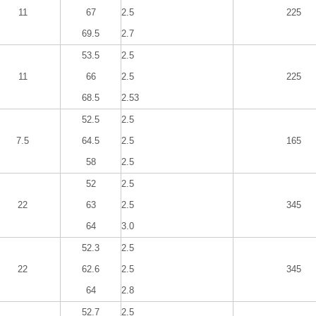
11
67
2.5
225
69.5
2.7
53.5
2.5
11
66
2.5
225
68.5
2.53
52.5
2.5
7.5
64.5
2.5
165
58
2.5
52
2.5
22
63
2.5
345
64
3.0
52.3
2.5
22
62.6
2.5
345
64
2.8
52.7
2.5