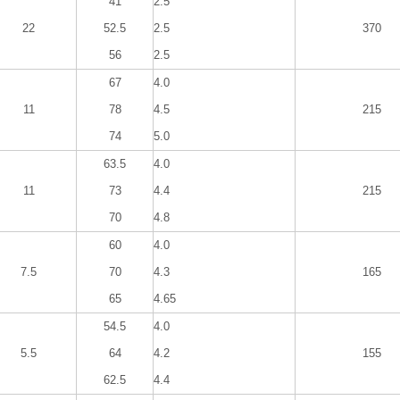
41
2.5
22
52.5
2.5
370
56
2.5
67
4.0
11
78
4.5
215
74
5.0
63.5
4.0
11
73
4.4
215
70
4.8
60
4.0
7.5
70
4.3
165
65
4.65
54.5
4.0
5.5
64
4.2
155
62.5
4.4