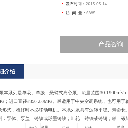
发布时间：
2015-05-14
访 问 量：
6885
产品咨询
细介绍
3
调泵本系列是单吸、单级、悬臂式离心泵。流量范围30-1900m
/
MPa；
进口直径≤350-2.0MPa。最适用于中央空调系统，也可
长形式，检修时不必移动电机。本系列泵具有运转平稳、寿命长
料：泵体、泵盖—铸铁或球墨铸铁；叶轮—铸铁或铸铜；轴—碳
流量
功率 （