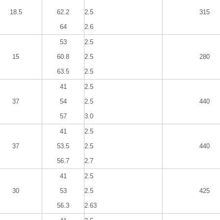
18.5
62.2
2.5
315
64
2.6
53
2.5
15
60.8
2.5
280
63.5
2.5
41
2.5
37
54
2.5
440
57
3.0
41
2.5
37
53.5
2.5
440
56.7
2.7
41
2.5
30
53
2.5
425
56.3
2.63