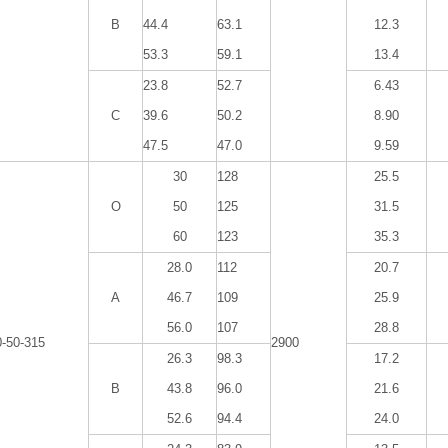
B
44.4
63.1
12.3
53.3
59.1
13.4
23.8
52.7
6.43
C
39.6
50.2
8.90
47.5
47.0
9.59
30
128
25.5
O
50
125
31.5
60
123
35.3
28.0
112
20.7
A
46.7
109
25.9
56.0
107
28.8
0-50-315
2900
26.3
98.3
17.2
B
43.8
96.0
21.6
52.6
94.4
24.0