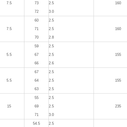
7.5
73
2.5
160
72
3.0
60
2.5
7.5
71
2.5
160
70
2.8
59
2.5
5.5
67
2.5
155
66
2.6
67
2.5
5.5
64
2.5
155
63
2.5
55
2.5
15
69
2.5
235
71
3.0
54.5
2.5