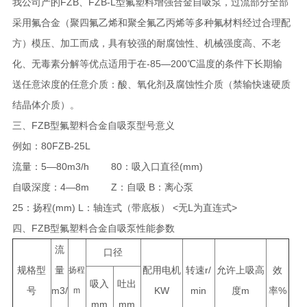
我公司产的FZB、FZB-L型氟塑料增强合金自吸泵，过流部分全部
采用氟合金（聚四氟乙烯和聚全氟乙丙烯等多种氟材料经过合理配
方）模压、加工而成，具有较强的耐腐蚀性、机械强度高、不老
化、无毒素分解等优点适用于在-85—200℃温度的条件下长期输
送任意浓度的任意介质：酸、氧化剂及腐蚀性介质（禁输快速硬质
结晶体介质）。
三、FZB型氟塑料合金自吸泵型号意义
例如：80FZB-25L
流量：5—80m3/h 80：吸入口直径(mm)
自吸深度：4—8m Z：自吸 B：离心泵
25：扬程(mm) L：轴连式（带底板） <无L为直连式>
四、FZB型氟塑料合金自吸泵性能参数
流
口径
规格型
量
配用电机
转速r/
允许上吸高
效
扬程
吸入
吐出
号
m3/
KW
min
度m
率%
m
mm
mm